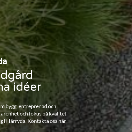
da
ädgård
ina idéer
om bygg, entreprenad och
arenhet och fokus på kvalitet
ag i Härryda. Kontakta oss när