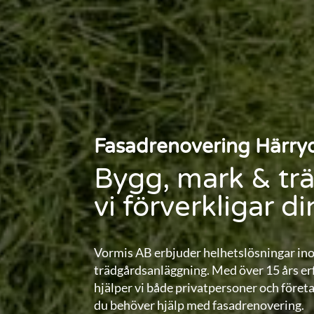
Fasadrenovering Härry
Bygg, mark & tr
vi förverkligar d
Vormis AB erbjuder helhetslösningar in
trädgårdsanläggning. Med över 15 års erf
hjälper vi både privatpersoner och föret
du behöver hjälp med fasadrenovering.